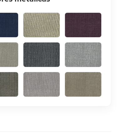
INHO
BEGE
BORDÔ
UMA
GRAFITE
PÉROLA
TO
ROSE
SÉPIA