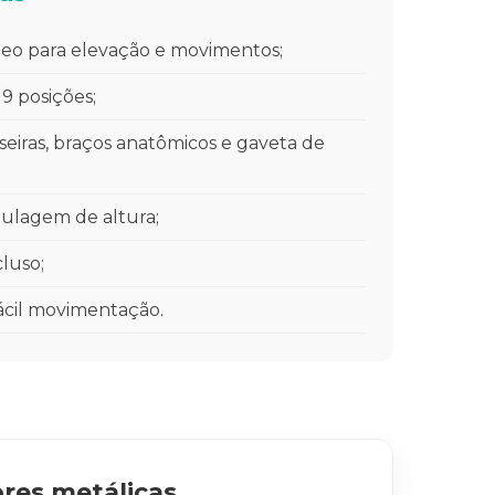
óleo para elevação e movimentos;
9 posições;
eiras, braços anatômicos e gaveta de
ulagem de altura;
luso;
fácil movimentação.
res metálicas