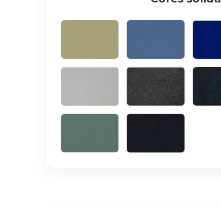
AMARELO CLARO
AZUL CLARO
AZUL
BRANCO
GRAFITE
TUB
VERDE
PRETO