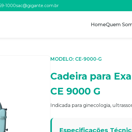
969-1000
sac@gigante.com.br
Home
Quem So
MODELO: CE-9000-G
Cadeira para Ex
CE 9000 G
Indicada para ginecologia, ultrasso
Especificações Técni