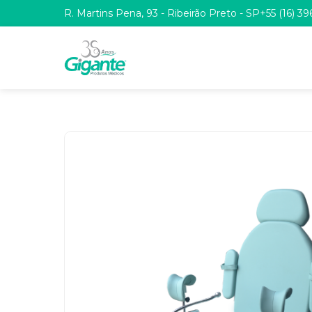
R. Martins Pena, 93 - Ribeirão Preto - SP
+55 (16) 3