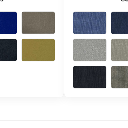
 ROYAL
BEGE
AZUL CLARO
MAR
ARÃO
MOSTARDA
BRANCO
BR
PRETO
RA