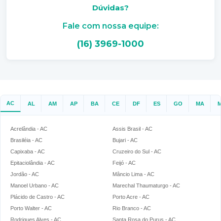
Dúvidas?
Cadeira Dermatológica Elétrica
Fale com nossa equipe:
Cadeira Ginecológica
(16) 3969-1000
Cadeira Ginecológica Elétrica
Cadeira Oftalmológica
Cadeira Oftalmológica com Coluna
AC
AL
AM
AP
BA
CE
DF
ES
GO
MA
Cadeira Oftalmológica Elétrica
Acrelândia - AC
Assis Brasil - AC
Cadeira Oftalmológica Preço
Brasiléia - AC
Bujari - AC
Capixaba - AC
Cruzeiro do Sul - AC
Cadeira para Cirurgia
Epitaciolândia - AC
Feijó - AC
Jordão - AC
Mâncio Lima - AC
Cadeira para Dermatologia
Manoel Urbano - AC
Marechal Thaumaturgo - AC
Plácido de Castro - AC
Porto Acre - AC
Cadeira para Dermatologista
Porto Walter - AC
Rio Branco - AC
Rodrigues Alves - AC
Santa Rosa do Purus - AC