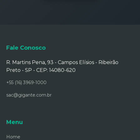
Cadeira para Otorrino
Cadeira para Otorrino Valor
Capacete de Oxigênio
Fale Conosco
Capacetes para Oxigenação
R. Martins Pena, 93 - Campos Elísios - Ribeirão
Coluna Oftalmológica
Preto - SP - CEP: 14080-620
Fabricante de Berço Aquecido Neonatal
+55 (16) 3969-1000
Fabricante de Berço Hospitalar Neonatal
sac@gigante.com.br
Fabricante de Cadeira Cirúrgica
Fabricante de Cadeira para Endodontia
Menu
Fabricante de Cadeira para Exames
Home