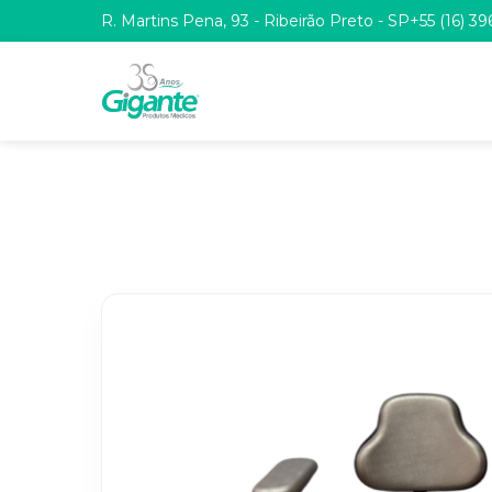
R. Martins Pena, 93 - Ribeirão Preto - SP
+55 (16) 3