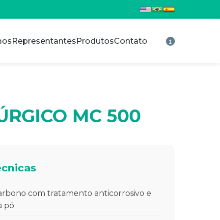
mos
Representantes
Produtos
Contato
ÚRGICO MC 500
écnicas
rbono com tratamento anticorrosivo e
a pó