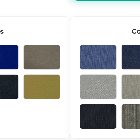
s
Co
 ROYAL
BEGE
AZUL CLARO
MAR
ARÃO
MOSTARDA
BRANCO
BR
PRETO
RA