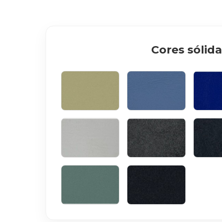
Cores sólida
AMARELO CLARO
AZUL CLARO
AZUL
BRANCO
GRAFITE
TUB
VERDE
PRETO