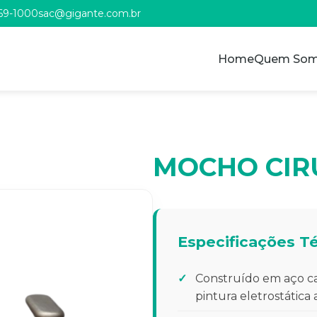
969-1000
sac@gigante.com.br
Home
Quem So
MOCHO CIR
Especificações T
Construído em aço ca
pintura eletrostática 