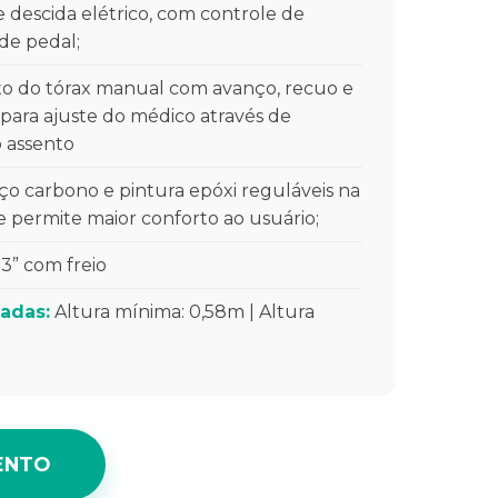
 descida elétrico, com controle de
de pedal;
o do tórax manual com avanço, recuo e
para ajuste do médico através de
o assento
ço carbono e pintura epóxi reguláveis na
ue permite maior conforto ao usuário;
 3” com freio
adas:
Altura mínima: 0,58m | Altura
ENTO