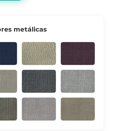
res metálicas
INHO
BEGE
BORDÔ
UMA
GRAFITE
PÉROLA
TO
ROSE
SÉPIA